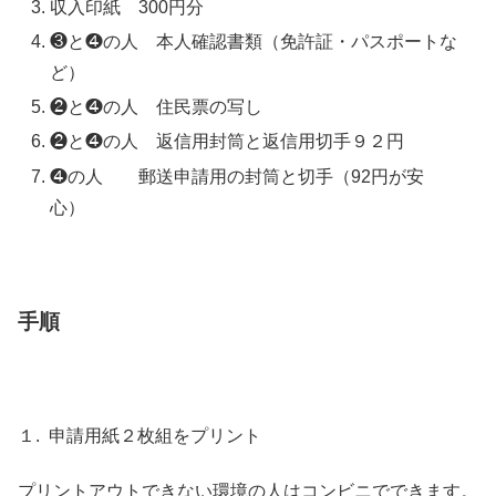
収入印紙 300円分
❸と❹の人 本人確認書類（免許証・パスポートな
ど）
❷と❹の人 住民票の写し
❷と❹の人 返信用封筒と返信用切手９２円
❹の人 郵送申請用の封筒と切手（92円が安
心）
手順
１. 申請用紙２枚組をプリント
プリントアウトできない環境の人はコンビニでできます。