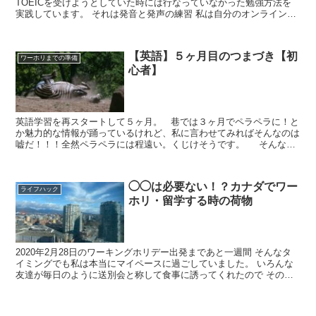
TOEICを受けようとしていた時には行なっていなかった勉強方法を
実践しています。 それは発音と発声の練習 私は自分のオンラインの
授業を録音して聞き直しているのですが、マジで話し方が...
【英語】５ヶ月目のつまづき【初
ワーホリまでの準備
心者】
英語学習を再スタートして５ヶ月。 巷では３ヶ月でペラペラに！と
か魅力的な情報が踊っているけれど、私に言わせてみればそんなのは
嘘だ！！！全然ペラペラには程遠い。くじけそうです。 そんな時
に見るのは、英語上級者の方が初心者の時に味わ...
◯◯は必要ない！？カナダでワー
ライフハック
ホリ・留学する時の荷物
2020年2月28日のワーキングホリデー出発まであと一週間 そんなタ
イミングでも私は本当にマイペースに過ごしていました。 いろんな
友達が毎日のように送別会と称して食事に誘ってくれたので その友
情に感謝しつつ二日酔いをやり過ごす日々。 英...