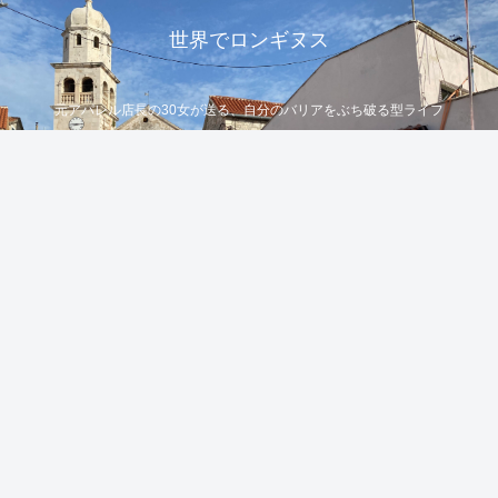
世界でロンギヌス
元アパレル店長の30女が送る、自分のバリアをぶち破る型ライフ