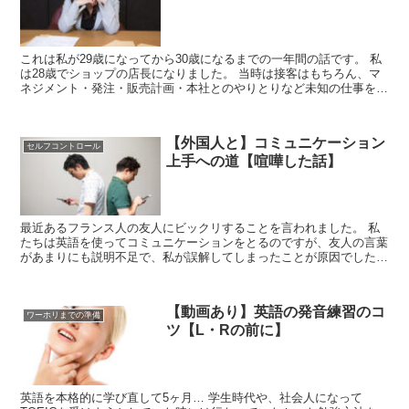
これは私が29歳になってから30歳になるまでの一年間の話です。 私
は28歳でショップの店長になりました。 当時は接客はもちろん、マ
ネジメント・発注・販売計画・本社とのやりとりなど未知の仕事をこ
なしていくことに日々全力。 次から次へと、ノ...
【外国人と】コミュニケーション
セルフコントロール
上手への道【喧嘩した話】
最近あるフランス人の友人にビックリすることを言われました。 私
たちは英語を使ってコミュニケーションをとるのですが、友人の言葉
があまりにも説明不足で、私が誤解してしまったことが原因でした。
私が “I know English is un...
【動画あり】英語の発音練習のコ
ワーホリまでの準備
ツ【L・Rの前に】
英語を本格的に学び直して5ヶ月… 学生時代や、社会人になって